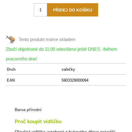
Tento produkt máme
skladem
Zboží objednané do 11:00 odesíláme ještě DNES
/během
pracovního dne/
Druh
vařečky
EAN
5903329000094
Barva přírodní
Proč koupit vidličku
Dřevěná vidlička vyrobená z bukového dřeva nejvyšší