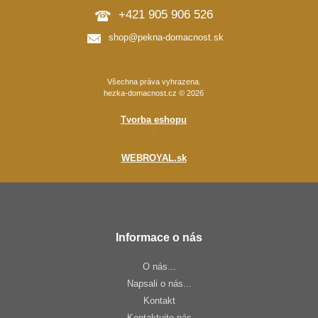
+421 905 906 526
shop@pekna-domacnost.sk
Všechna práva vyhrazena.
hezka-domacnost.cz © 2026
Tvorba eshopu
:
WEBROYAL.sk
Informace o nás
O nás...
Napsali o nás...
Kontakt
Kontaktujte nás