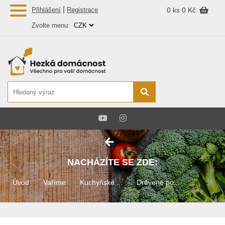
|
Přihlášení
Registrace
0 ks
0 Kč
Zvolte menu:
NACHÁZÍTE SE ZDE:
Úvod
Vaříme
Kuchyňské ...
Drěvené po...
Dřevěná v...