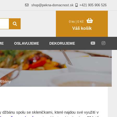
shop@pekna-domacnost.sk
+421 905 906 526
0 ks
| 0 Kč
Váš košík
ME
OSLAVUJEME
DEKORUJEME
Džbány
 džbánu spolu se skleničkami, které najdou své využití v