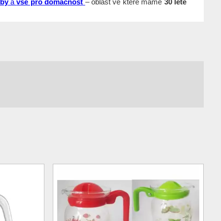
eby
a
vše pro domácnost
– oblast ve které máme
30 leté