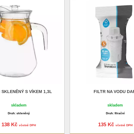
 SKLENĚNÝ S VÍKEM 1,3L
FILTR NA VODU DA
skladem
skladem
Druh: skleněný
Druh: filrační
138 Kč
135 Kč
včetně DPH
včetně DPH