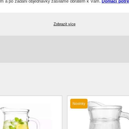
m a po zadání objednávky zasíláme obratem k Vám.
Domácí potř
Zobrazit více
Novinky