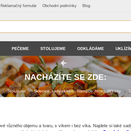
Reklamačný formulár
Obchodní podmínky
Blog
PEČEME
STOLUJEME
ODKLÁDÁME
UKLÍZÍ
NACHÁZÍTE SE ZDE:
Stolujeme
Sklenice, sady sklenic, štamprle, hrnky, džbány
vé různého objemu a tvaru, s víkem i bez víka. Najdete si také sady