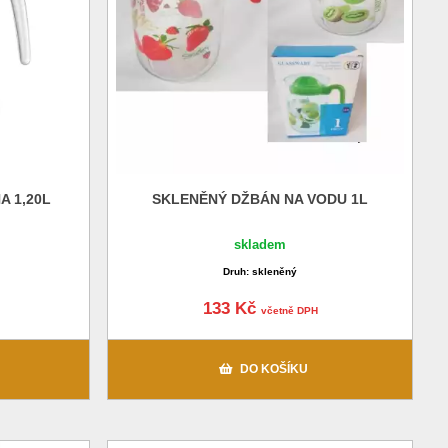
A 1,20L
SKLENĚNÝ DŽBÁN NA VODU 1L
skladem
Druh: skleněný
133 Kč
včetně DPH
DO KOŠÍKU