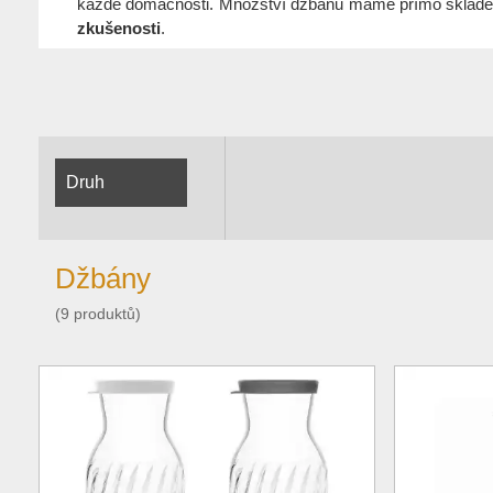
každé domácnosti. Množství džbánů máme přímo sklade
zkušenosti
.
Druh
Džbány
(9 produktů)