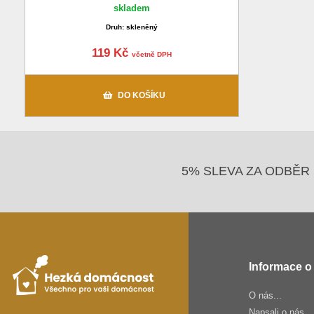
skladem
Druh: skleněný
119 Kč
včetně DPH
DO KOŠÍKU
5% SLEVA ZA ODBĚR 
Informace o
O nás...
Napsali o nás...