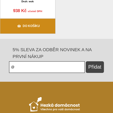
Druh: wok
938 Kč
včetně DPH
DO KOŠÍKU
5% SLEVA ZA ODBĚR NOVINEK A NA
PRVNÍ NÁKUP