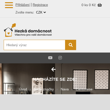
|
Přihlášení
Registrace
0 ks
0 Kč
Zvolte menu:
NACHÁZÍTE SE ZDE:
Úvod
Naše značky
Nava
Cantonese