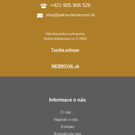
+421 905 906 526
shop@pekna-domacnost.sk
Všechna práva vyhrazena.
hezka-domacnost.cz © 2026
Tvorba eshopu
:
WEBROYAL.sk
Informace o nás
O nás...
Napsali o nás...
Kontakt
Kontaktujte nás