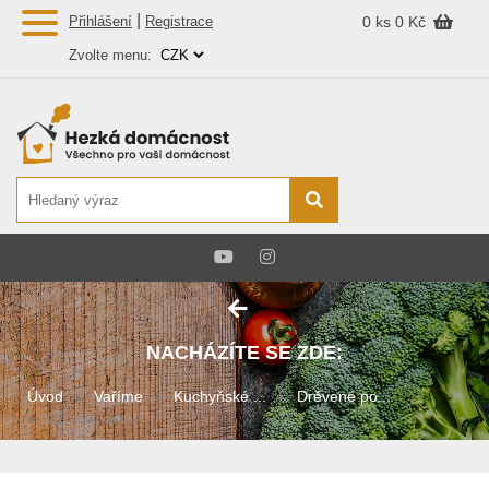
|
Přihlášení
Registrace
0 ks
0 Kč
Zvolte menu:
NACHÁZÍTE SE ZDE:
Úvod
Vaříme
Kuchyňské ...
Drěvené po...
Obracečka d...