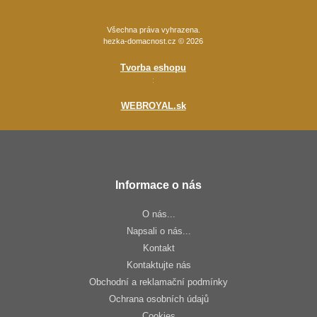
Všechna práva vyhrazena.
hezka-domacnost.cz © 2026
Tvorba eshopu
:
WEBROYAL.sk
Informace o nás
O nás...
Napsali o nás...
Kontakt
Kontaktujte nás
Obchodní a reklamační podmínky
Ochrana osobních údajů
Cookies