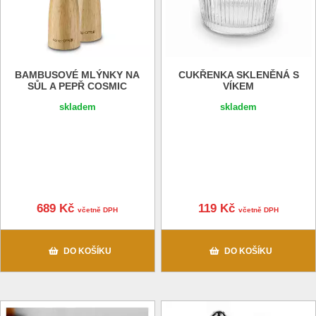
BAMBUSOVÉ MLÝNKY NA
CUKŘENKA SKLENĚNÁ S
SŮL A PEPŘ COSMIC
VÍKEM
skladem
skladem
689 Kč
119 Kč
včetně DPH
včetně DPH
DO KOŠÍKU
DO KOŠÍKU