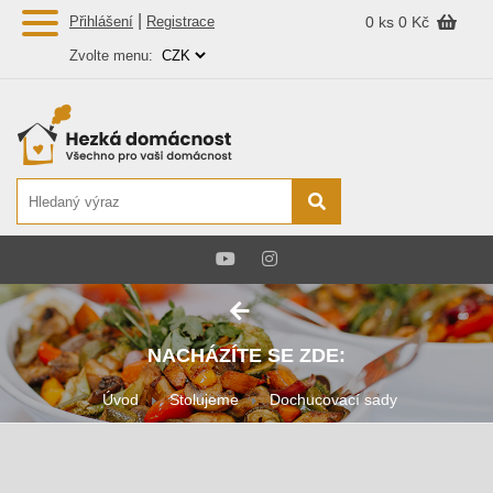
|
Přihlášení
Registrace
0 ks
0 Kč
Zvolte menu:
NACHÁZÍTE SE ZDE:
Úvod
Stolujeme
Dochucovací sady