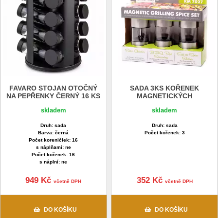
FAVARO STOJAN OTOČNÝ
SADA 3KS KOŘENEK
NA PEPŘENKY ČERNÝ 16 KS
MAGNETICKÝCH
skladem
skladem
Druh: sada
Druh: sada
Barva: černá
Počet kořenek: 3
Počet koreničiek: 16
s náplňami: ne
Počet kořenek: 16
s náplní: ne
949 Kč
352 Kč
včetně DPH
včetně DPH
DO KOŠÍKU
DO KOŠÍKU