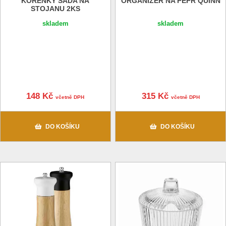
KOŘENKY SADA NA
ORGANIZÉR NA PEPŘ QUINN
STOJANU 2KS
skladem
skladem
148 Kč
315 Kč
včetně DPH
včetně DPH
DO KOŠÍKU
DO KOŠÍKU