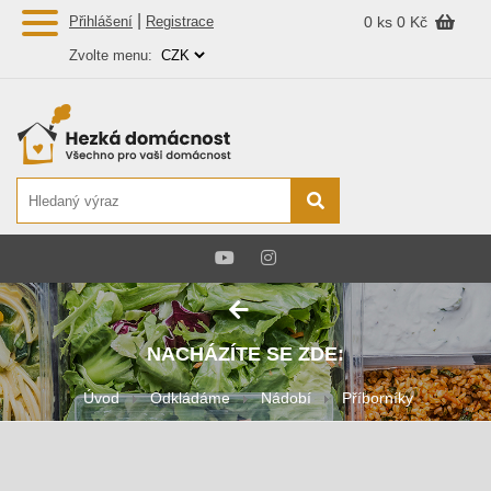
|
Přihlášení
Registrace
0 ks
0 Kč
Zvolte menu:
NACHÁZÍTE SE ZDE:
Úvod
Odkládáme
Nádobí
Příborníky