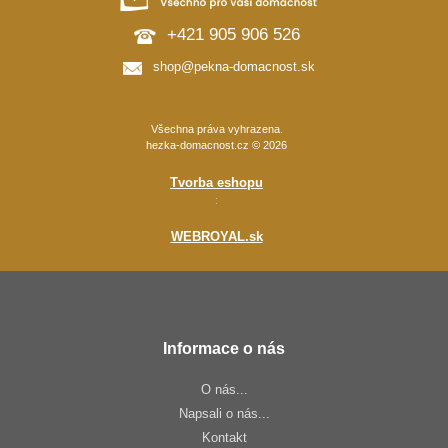
+421 905 906 526
shop@pekna-domacnost.sk
Všechna práva vyhrazena.
hezka-domacnost.cz © 2026
Tvorba eshopu
:
WEBROYAL.sk
Informace o nás
O nás...
Napsali o nás...
Kontakt