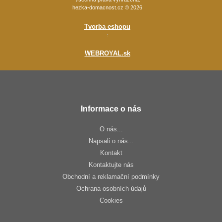
hezka-domacnost.cz © 2026
Tvorba eshopu
:
WEBROYAL.sk
Informace o nás
O nás...
Napsali o nás...
Kontakt
Kontaktujte nás
Obchodní a reklamační podmínky
Ochrana osobních údajů
Cookies