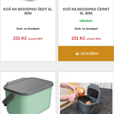
KOŠ NA BIOODPAD ŠEDÝ 6L
KOŠ NA BIOODPAD ČERNÝ
BINI
6L BINI
skladem
Druh: na bioodpad
Druh: na bioodpad
231 Kč
231 Kč
včetně DPH
včetně DPH
DO KOŠÍKU