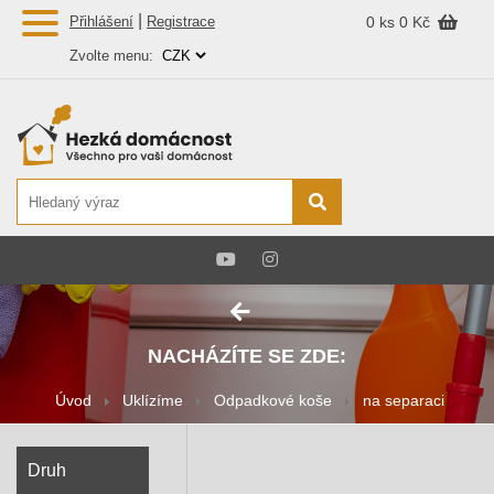
|
Přihlášení
Registrace
0 ks
0 Kč
Zvolte menu:
NACHÁZÍTE SE ZDE:
Úvod
Uklízíme
Odpadkové koše
na separaci
Druh