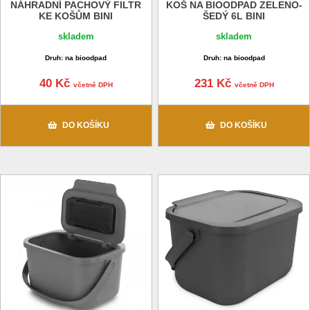
NÁHRADNÍ PACHOVÝ FILTR
KOŠ NA BIOODPAD ZELENO-
KE KOŠŮM BINI
ŠEDÝ 6L BINI
skladem
skladem
Druh: na bioodpad
Druh: na bioodpad
40 Kč
231 Kč
včetně DPH
včetně DPH
DO KOŠÍKU
DO KOŠÍKU