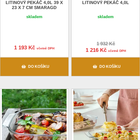
LITINOVÝ PEKÁČ 4,0L 39 X
LITINOVÝ PEKÁČ 4,0L
23 X 7 CM SMARAGD
skladem
skladem
1 932 Kč
1 193 Kč
včetně DPH
1 216 Kč
včetně DPH
DO KOŠÍKU
DO KOŠÍKU