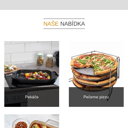
NAŠE
NABÍDKA
Pekáče
Pečeme pizzu