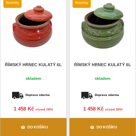
Novinky
Novinky
ŘÍMSKÝ HRNEC KULATÝ 6L
ŘÍMSKÝ HRNEC KULATÝ 6L
skladem
skladem
Doprava zdarma
Doprava zdarma
1 458 Kč
1 458 Kč
včetně DPH
včetně DPH
DO KOŠÍKU
DO KOŠÍKU