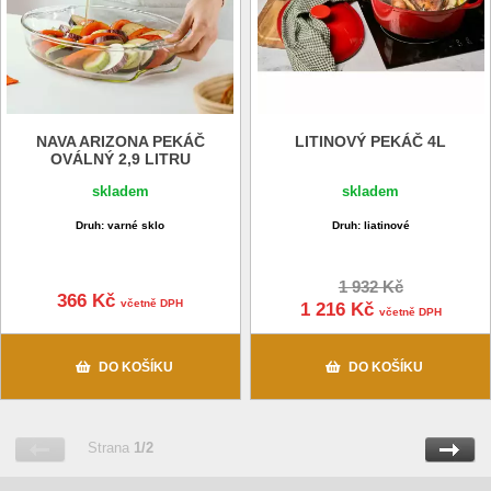
NAVA ARIZONA PEKÁČ
LITINOVÝ PEKÁČ 4L
OVÁLNÝ 2,9 LITRU
skladem
skladem
Druh: varné sklo
Druh: liatinové
1 932 Kč
366 Kč
včetně DPH
1 216 Kč
včetně DPH
DO KOŠÍKU
DO KOŠÍKU
Strana
1/2