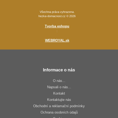
Všechna práva vyhrazena.
hezka-domacnost.cz © 2026
Tvorba eshopu
:
WEBROYAL.sk
Informace o nás
O nás...
Napsali o nás...
Kontakt
Kontaktujte nás
Obchodní a reklamační podmínky
Ochrana osobních údajů