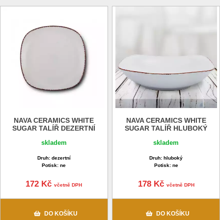
NAVA CERAMICS WHITE
NAVA CERAMICS WHITE
SUGAR TALÍŘ DEZERTNÍ
SUGAR TALÍŘ HLUBOKÝ
skladem
skladem
Druh: dezertní
Druh: hluboký
Potisk: ne
Potisk: ne
172 Kč
178 Kč
včetně DPH
včetně DPH
DO KOŠÍKU
DO KOŠÍKU