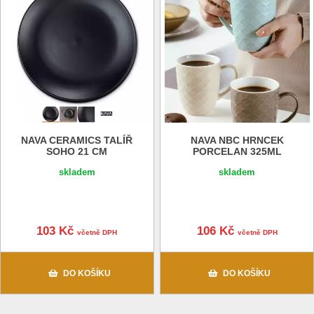
NAVA CERAMICS TALÍŘ
NAVA NBC HRNCEK
SOHO 21 CM
PORCELAN 325ML
skladem
skladem
103 Kč
106 Kč
včetně DPH
včetně DPH
DO KOŠÍKU
DO KOŠÍKU