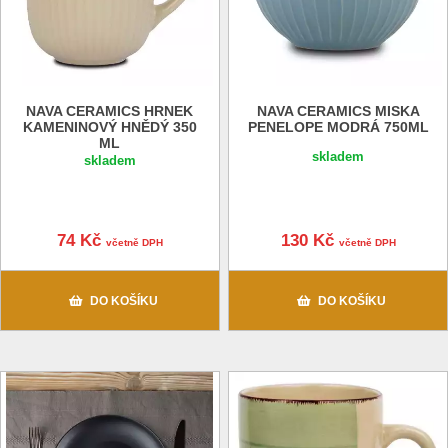
NAVA CERAMICS HRNEK
NAVA CERAMICS MISKA
KAMENINOVÝ HNĚDÝ 350
PENELOPE MODRÁ 750ML
ML
skladem
skladem
74 Kč
130 Kč
včetně DPH
včetně DPH
DO KOŠÍKU
DO KOŠÍKU