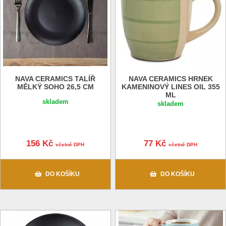
NAVA CERAMICS TALÍŘ
NAVA CERAMICS HRNEK
MĚLKÝ SOHO 26,5 CM
KAMENINOVÝ LINES OIL 355
ML
skladem
skladem
156 Kč
77 Kč
včetně DPH
včetně DPH
DO KOŠÍKU
DO KOŠÍKU