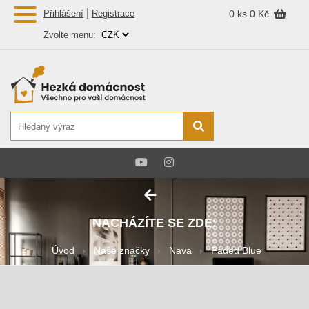
|
Přihlášení
Registrace
0 ks
0 Kč
Zvolte menu:
NACHÁZÍTE SE ZDE:
Úvod
Naše značky
Nava
Faded Blue