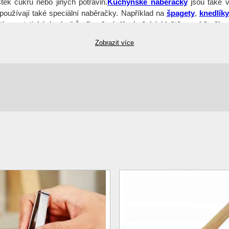
tek cukru nebo jiných potravin.
Kuchyňské naběračky
jsou také v
používají také speciální naběračky. Například na
špagety
,
knedlíky
tí neestetických zbytků při vaření. Kuchyňské kleště a naběračky
usnadní a zkrátí čas potřebný k přípravě jídla.
Domácí potřeby
Zobrazit více