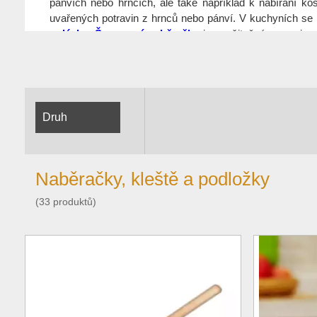
pánvích nebo hrncích, ale také například k nabírání kos
uvařených potravin z hrnců nebo pánví. V kuchyních se 
polévky
.
Šumovací naběračky
jsou užitečné pro vyjmu
všichni, kdo rádi vaří. S těmito pomůckami vám vaření 
zkušenosti
.
Druh
Naběračky, kleště a podložky
(33 produktů)