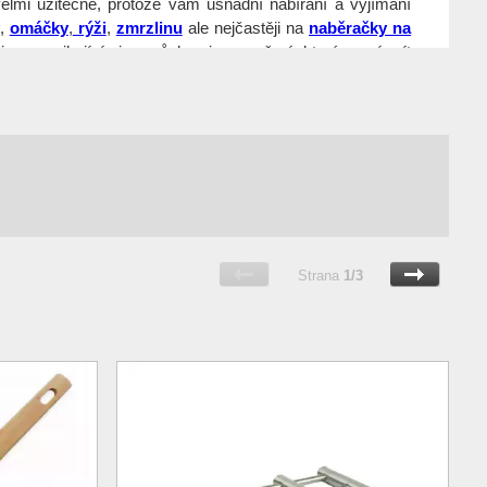
elmi užitečné, protože vám usnadní nabírání a vyjímání
,
omáčky
,
rýži
,
zmrzlinu
ale nejčastěji na
naběračky na
 jsou vynikajícími pomůckami pro vaření, které musí mít
a
vše pro domácnost
– oblast ve které máme
30 leté
Strana
1/3