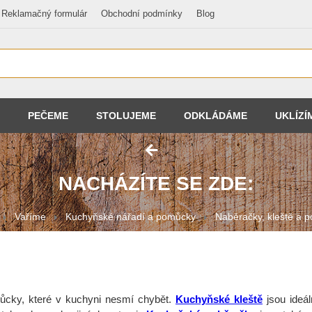
Reklamačný formulár
Obchodní podmínky
Blog
PEČEME
STOLUJEME
ODKLÁDÁME
UKLÍZÍ
NACHÁZÍTE SE ZDE:
Vaříme
Kuchyňské nářadí a pomůcky
Naběračky, kleště a p
ůcky, které v kuchyni nesmí chybět.
Kuchyňské kleště
jsou ideál