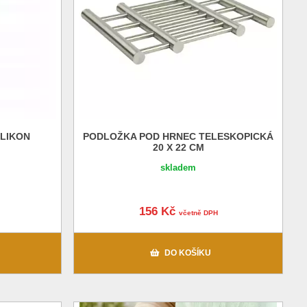
LIKON
PODLOŽKA POD HRNEC TELESKOPICKÁ
20 X 22 CM
skladem
156 Kč
včetně DPH
DO KOŠÍKU