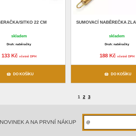
ERAČKA/SITKO 22 CM
SUMOVACÍ NABĚREČKA ZL
skladem
skladem
Druh: naběračky
Druh: naběračky
133 Kč
188 Kč
včetně DPH
včetně DPH
DO KOŠÍKU
DO KOŠÍKU
1
2
3
NOVINEK A NA PRVNÍ NÁKUP