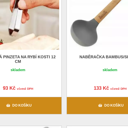
 PINZETA NA RYBÍ KOSTI 12
NABĚRAČKA BAMBUS/SI
CM
skladem
skladem
93 Kč
133 Kč
včetně DPH
včetně DPH
DO KOŠÍKU
DO KOŠÍKU