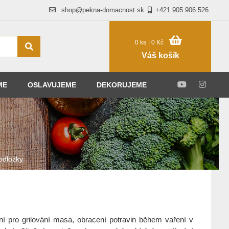
shop@pekna-domacnost.sk
+421 905 906 526
0 ks
| 0 Kč
Váš košík
ME
OSLAVUJEME
DEKORUJEME
odložky
ní pro grilování masa, obracení potravin během vaření v