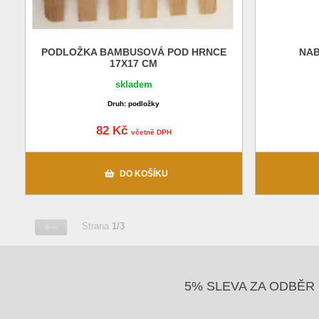
PODLOŽKA BAMBUSOVÁ POD HRNCE
NAB
17X17 CM
skladem
Druh: podložky
82 Kč
včetně DPH
DO KOŠÍKU
Strana
1/3
5% SLEVA ZA ODBĚR 