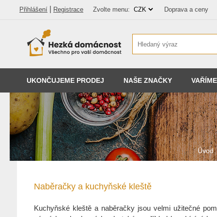
|
Přihlášení
Registrace
Zvolte menu:
Doprava a ceny
UKONČUJEME PRODEJ
NAŠE ZNAČKY
VAŘÍME
Úvod
Naběračky a kuchyňské kleště
Kuchyňské kleště a naběračky jsou velmi užitečné pom