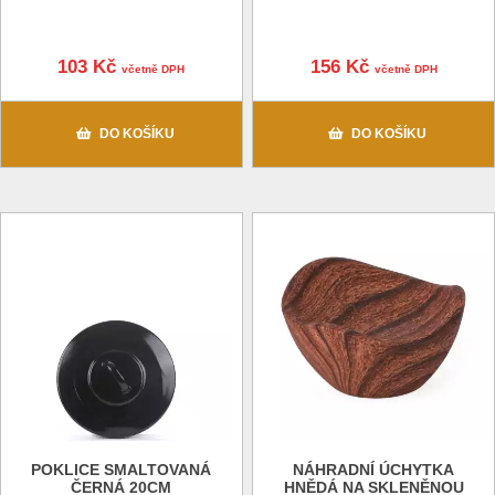
103 Kč
156 Kč
včetně DPH
včetně DPH
DO KOŠÍKU
DO KOŠÍKU
POKLICE SMALTOVANÁ
NÁHRADNÍ ÚCHYTKA
ČERNÁ 20CM
HNĚDÁ NA SKLENĚNOU