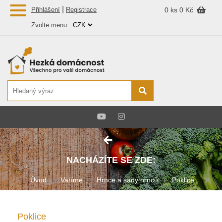
|
Přihlášení
Registrace
0 ks
0 Kč
Zvolte menu:
NACHÁZÍTE SE ZDE:
Úvod
Vaříme
Hrnce a sady hrnců
Poklice
Poklice