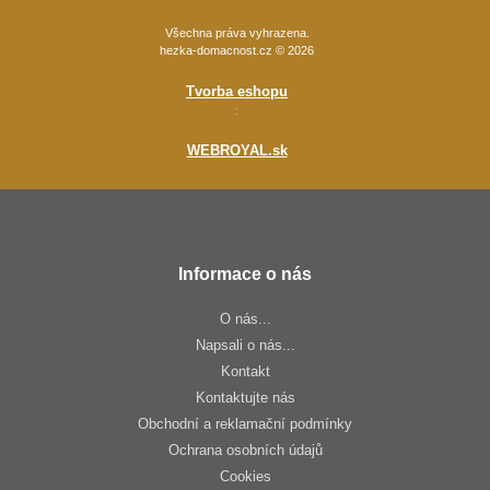
Všechna práva vyhrazena.
hezka-domacnost.cz © 2026
Tvorba eshopu
:
WEBROYAL.sk
Informace o nás
O nás...
Napsali o nás...
Kontakt
Kontaktujte nás
Obchodní a reklamační podmínky
Ochrana osobních údajů
Cookies