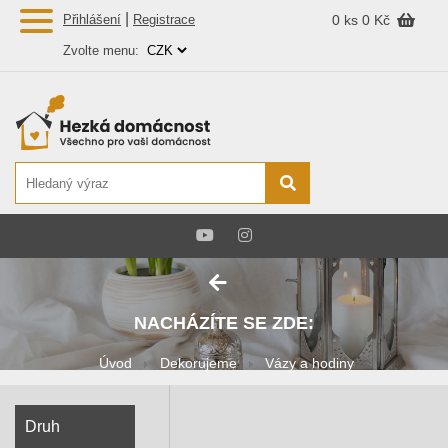
|
Přihlášení
Registrace
0 ks
0 Kč
Zvolte menu:
NACHÁZÍTE SE ZDE:
Úvod
Dekorujeme
Vázy a hodiny
Druh