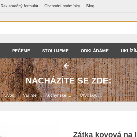
Reklamačný formulár
Obchodní podmínky
Blog
PEČEME
STOLUJEME
ODKLÁDÁME
UKLÍZÍ
NACHÁZÍTE SE ZDE:
Úvod
Vaříme
Kuchyňské ...
Otvíráky, ...
Zátka kovov...
Zátka kovová na 