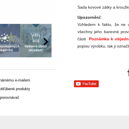
Sada kovové zátky a kroužku
Upozornění:
Vzhledem k faktu, že ne u
všechny jeho barevné prov
části
Poznámka k objedn
popisu výrobku, tak ji označ
známému e-mailem
 obľúbené produkty
 porovnávač