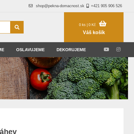
shop@pekna-domacnost.sk
+421 905 906 526
0 ks
| 0 Kč
Váš košík
ME
OSLAVUJEME
DEKORUJEME
láhev