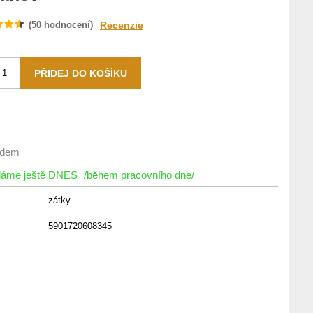
(
50
hodnocení)
Recenzie
adem
íláme ještě DNES
/během pracovního dne/
zátky
5901720608345