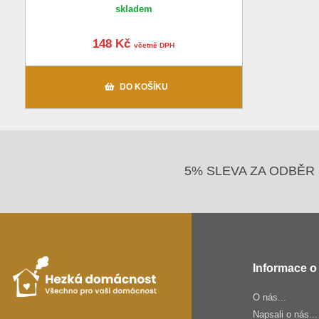
skladem
148 Kč
včetně DPH
DO KOŠÍKU
5% SLEVA ZA ODBĚR 
Informace o
O nás...
Napsali o nás...