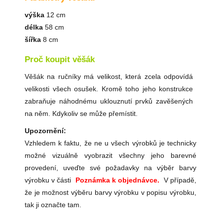
výška
12 cm
délka
58 cm
šířka
8 cm
Proč koupit věšák
Věšák na ručníky má velikost, která zcela odpovídá
velikosti všech osušek. Kromě toho jeho konstrukce
zabraňuje náhodnému uklouznutí prvků zavěšených
na něm. Kdykoliv se může přemístit.
Upozornění:
Vzhledem k faktu, že ne u všech výrobků je technicky
možné vizuálně vyobrazit všechny jeho barevné
provedení, uveďte své požadavky na výběr barvy
výrobku v části
Poznámka k objednávce.
V případě,
že je možnost výběru barvy výrobku v popisu výrobku,
tak ji označte tam.