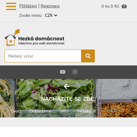
|
Přihlášení
Registrace
0 ks
0 Kč
Zvolte menu:
NACHÁZÍTE SE ZDE:
Úvod
Odkládáme
Věci
Věšáky, d...
Věšák ner...