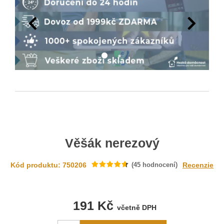
Věšák nerezový
Kód produktu: 750206
(
45
hodnocení)
Recenzie
191 Kč
včetně DPH