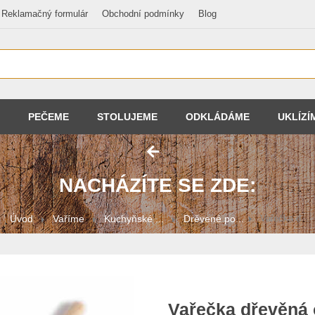
Reklamačný formulár
Obchodní podmínky
Blog
PEČEME
STOLUJEME
ODKLÁDÁME
UKLÍZÍ
NACHÁZÍTE SE ZDE:
Úvod
Vaříme
Kuchyňské ...
Drěvené po...
Vařečka d...
Vařečka dřevěná