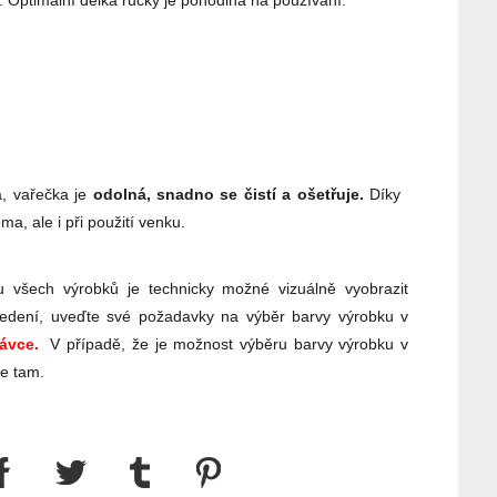
 Optimální délka ručky je pohodlná na používání.
, vařečka je
odolná, snadno se čistí a ošetřuje.
Díky
a, ale i při použití venku.
 všech výrobků je technicky možné vizuálně vyobrazit
edení, uveďte své požadavky na výběr barvy výrobku v
ávce.
V případě, že je možnost výběru barvy výrobku v
te tam.