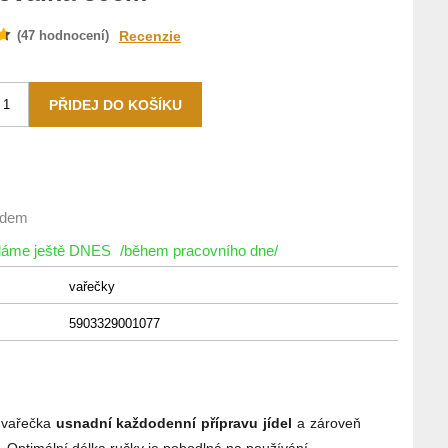
(
47
hodnocení)
Recenzie
adem
íláme ještě DNES
/během pracovního dne/
vařečky
5903329001077
á vařečka
usnadní každodenní přípravu jídel
a zároveň