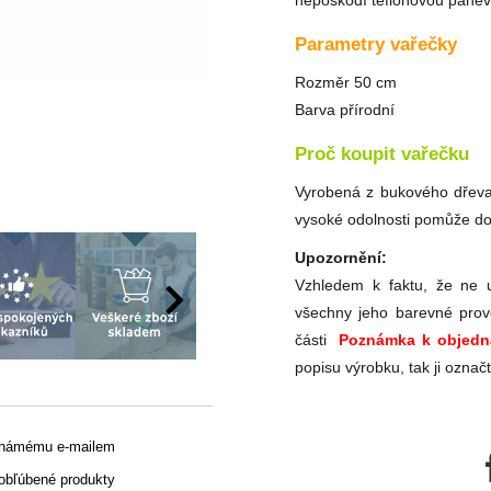
nepoškodí teflonovou pánev.
Parametry vařečky
Rozměr 50 cm
Barva přírodní
Proč koupit vařečku
Vyrobená z bukového dřeva
vysoké odolnosti pomůže dom
Upozornění:
Vzhledem k faktu, že ne u
všechny jeho barevné prov
části
Poznámka k objedn
popisu výrobku, tak ji označ
známému e-mailem
 obľúbené produkty