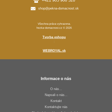
+421 905 906 526
shop@pekna-domacnost.sk
Všechna práva vyhrazena.
hezka-domacnost.cz © 2026
Tvorba eshopu
:
WEBROYAL.sk
Informace o nás
O nás...
Napsali o nás...
Kontakt
Kontaktujte nás