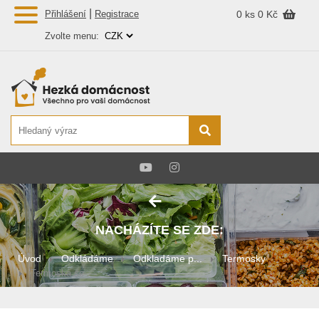
|
Přihlášení
Registrace
0 ks
0 Kč
Zvolte menu:
NACHÁZÍTE SE ZDE:
Úvod
Odkládáme
Odkladáme p...
Termosky
Termoska se ...