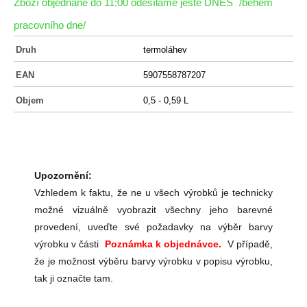
Zboží objednané do 11:00 odesíláme ještě DNES
/během
pracovního dne/
Druh
termoláhev
EAN
5907558787207
Objem
0,5 - 0,59 L
Upozornění:
Vzhledem k faktu, že ne u všech výrobků je technicky
možné vizuálně vyobrazit všechny jeho barevné
provedení, uveďte své požadavky na výběr barvy
výrobku v části
Poznámka k objednávce.
V případě,
že je možnost výběru barvy výrobku v popisu výrobku,
tak ji označte tam.