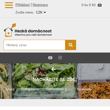
|
Přihlášení
Registrace
0 ks
0 Kč
Zvolte menu:
NACHÁZÍTE SE ZDE:
Úvod
Odkládáme
Odkladáme p...
Termosky
Termoláhev ...