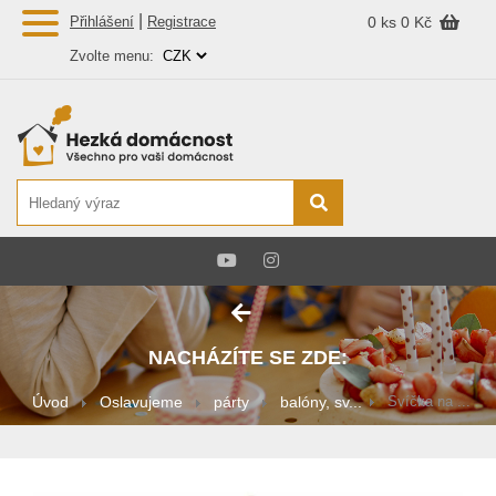
|
Přihlášení
Registrace
0 ks
0 Kč
Zvolte menu:
NACHÁZÍTE SE ZDE:
Úvod
Oslavujeme
párty
balóny, sv...
Svíčka na ...