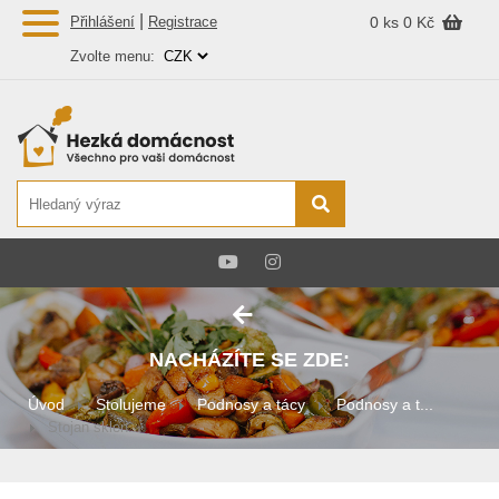
|
Přihlášení
Registrace
0 ks
0 Kč
Zvolte menu:
NACHÁZÍTE SE ZDE:
Úvod
Stolujeme
Podnosy a tácy
Podnosy a t...
Stojan sklen...