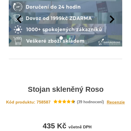
Stojan skleněný Roso
Kód produktu: 758587
(
39
hodnocení)
Recenzie
435 Kč
včetně DPH