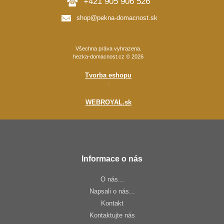
+421 905 906 526
shop@pekna-domacnost.sk
Všechna práva vyhrazena.
hezka-domacnost.cz © 2026
Tvorba eshopu
:
WEBROYAL.sk
Informace o nás
O nás...
Napsali o nás...
Kontakt
Kontaktujte nás