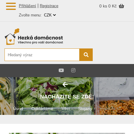
|
Přihlášení
Registrace
0 ks
0 Kč
Zvolte menu:
NACHÁZÍTE SE ZDE:
Úvod
Odkládáme
Věci
Stojany
Stojan na š...