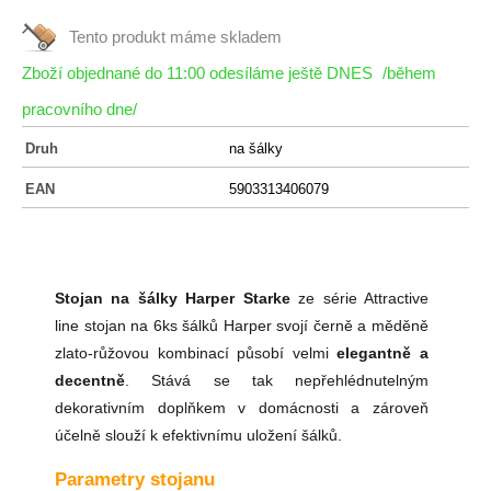
Tento produkt máme
skladem
Zboží objednané do 11:00 odesíláme ještě DNES
/během
pracovního dne/
Druh
na šálky
EAN
5903313406079
Stojan na šálky Harper Starke
ze série Attractive
line stojan na 6ks šálků Harper svojí černě a měděně
zlato-růžovou kombinací působí velmi
elegantně a
decentně
. Stává se tak nepřehlédnutelným
dekorativním doplňkem v domácnosti a zároveň
účelně slouží k efektivnímu uložení šálků.
Parametry stojanu