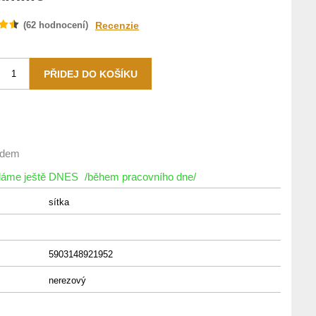
(
62
hodnocení)
Recenzie
adem
íláme ještě DNES
/během pracovního dne/
sítka
5903148921952
nerezový