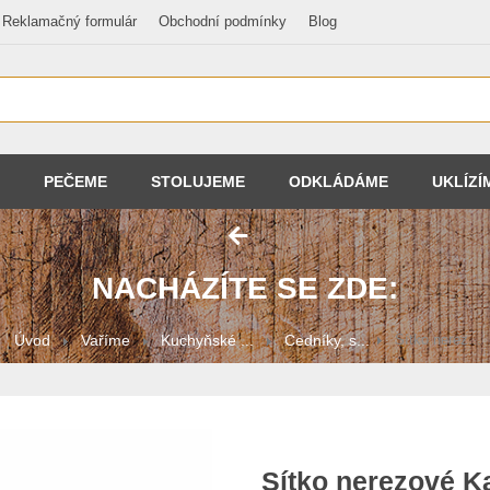
Reklamačný formulár
Obchodní podmínky
Blog
PEČEME
STOLUJEME
ODKLÁDÁME
UKLÍZÍ
NACHÁZÍTE SE ZDE:
Úvod
Vaříme
Kuchyňské ...
Cedníky, s...
Sítko nerez...
Sítko nerezové K