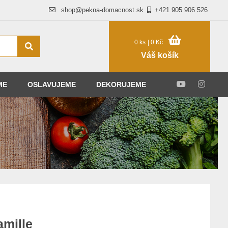
shop@pekna-domacnost.sk
+421 905 906 526
0 ks
| 0 Kč
Váš košík
ME
OSLAVUJEME
DEKORUJEME
amille