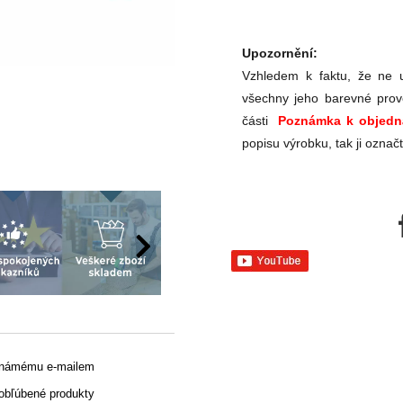
Upozornění:
Vzhledem k faktu, že ne u
všechny jeho barevné prov
části
Poznámka k objedn
popisu výrobku, tak ji označ
známému e-mailem
 obľúbené produkty