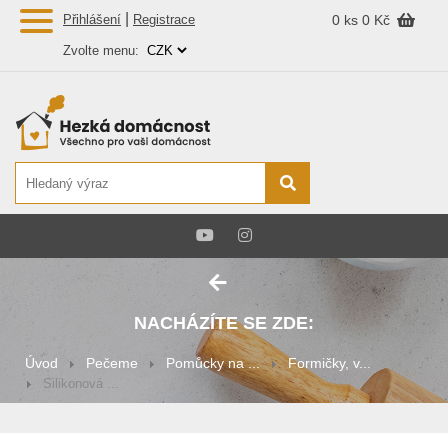
|
Přihlášení
Registrace
0 ks
0 Kč
Zvolte menu:
NACHÁZÍTE SE ZDE:
Úvod
Pečeme
Pomůcky na ...
Formičky, v...
Silikonová ...