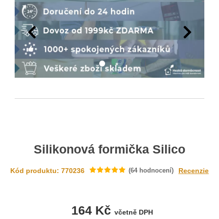
Silikonová formička Silico
Kód produktu: 770236
(
64
hodnocení)
Recenzie
164 Kč
včetně DPH