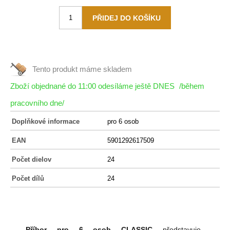
Tento produkt máme
skladem
Zboží objednané do 11:00 odesíláme ještě DNES
/během
pracovního dne/
Doplňkové informace
pro 6 osob
EAN
5901292617509
Počet dielov
24
Počet dílů
24
Příbor pro 6 osob CLASSIC
představuje