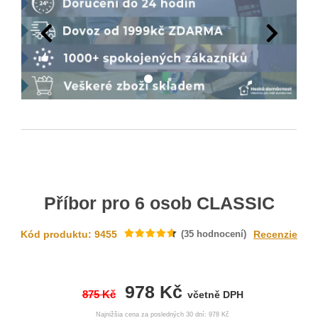
Příbor pro 6 osob CLASSIC
Kód produktu: 9455
(
35
hodnocení)
Recenzie
978 Kč
875 Kč
včetně DPH
Najnižšia cena za posledných 30 dní: 978 Kč