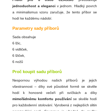
jednoduchost a eleganci
v jednom. Hladký povrch
a minimalismus vzoru zaručuje, že tento příbor se
hodí ke každému nádobí.
Parametry sady příborů
Sada obsahuje
6 lžic,
6 vidliček,
6 lžiček,
6 nožů
Proč koupit sadu příborů
Nespornou výhodou našich příborů je jejich
všestrannost – díky své působivé formě se skvěle
hodí k honosné večeři při svíčkách a díky
mimořádnému komfortu používání
se skvěle hodí
pro každodenní stolování. Vyrobená z nejlepších slitin