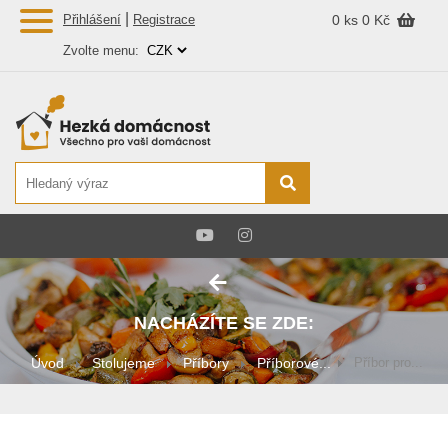
|
Přihlášení
Registrace
0 ks
0 Kč
Zvolte menu:
NACHÁZÍTE SE ZDE:
Úvod
Stolujeme
Příbory
Příborové...
Příbor pro...