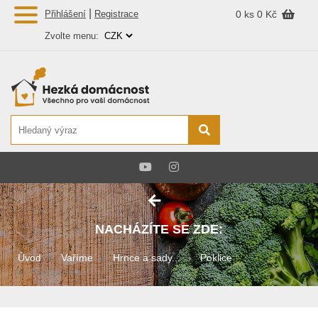
|
Přihlášení
Registrace
0 ks
0 Kč
Zvolte menu:
NACHÁZÍTE SE ZDE:
Úvod
Vaříme
Hrnce a sady...
Poklice
Poklice skle...