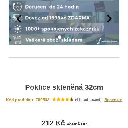
Poklice skleněná 32cm
Kód produktu: 750503
(
61
hodnocení)
Recenzie
212 Kč
včetně DPH