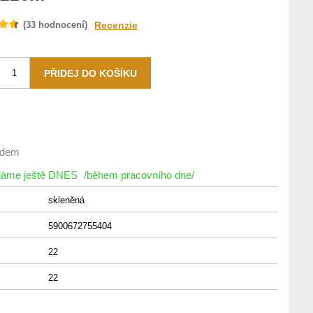
(
33
hodnocení)
Recenzie
adem
íláme ještě DNES
/během pracovního dne/
skleněná
5900672755404
22
22