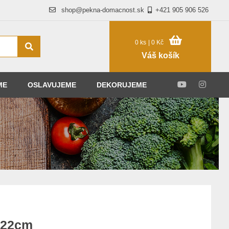
shop@pekna-domacnost.sk
+421 905 906 526
0 ks
| 0 Kč
Váš košík
ME
OSLAVUJEME
DEKORUJEME
 22cm