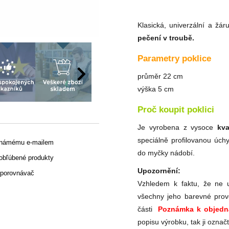
Klasická, univerzální a ž
pečení v troubě.
Parametry poklice
průměr 22 cm
výška 5 cm
Proč koupit poklici
Je vyrobena z vysoce
kva
speciálně profilovanou úchy
známému e-mailem
do myčky nádobí.
 obľúbené produkty
Upozornění:
 porovnávač
Vzhledem k faktu, že ne u
všechny jeho barevné prov
části
Poznámka k objedn
popisu výrobku, tak ji označ