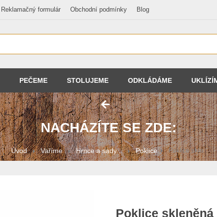
Reklamačný formulár
Obchodní podmínky
Blog
PEČEME
STOLUJEME
ODKLÁDÁME
UKLÍZÍ
NACHÁZÍTE SE ZDE:
Úvod
Vaříme
Hrnce a sady...
Poklice
Poklice skle...
Poklice skleněná