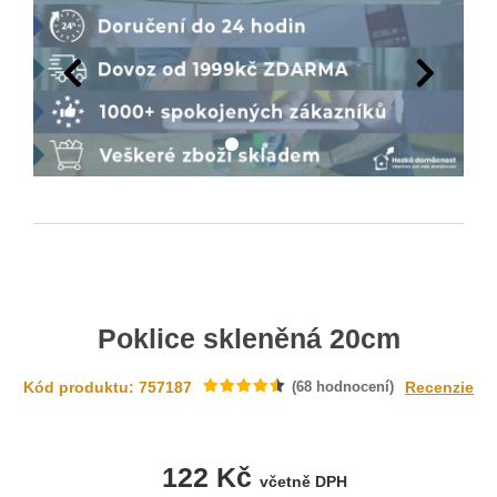
Poklice skleněná 20cm
Kód produktu: 757187
(
68
hodnocení)
Recenzie
122 Kč
včetně DPH