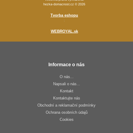
hezka-domacnost.cz © 2026
Tvorba eshopu
:
WEBROYAL.sk
Informace o nás
O nás...
Napsali o nás...
Kontakt
Kontaktujte nás
Obchodní a reklamační podmínky
Ochrana osobních údajů
Cookies