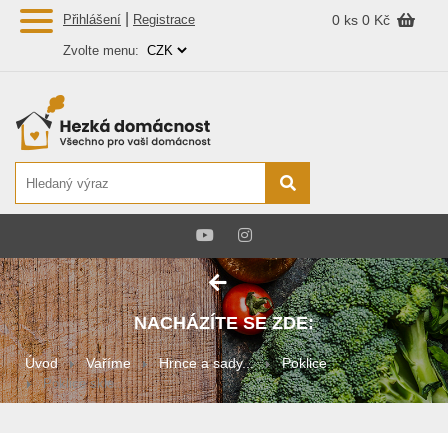
|
Přihlášení
Registrace
0 ks
0 Kč
Zvolte menu:
NACHÁZÍTE SE ZDE:
Úvod
Vaříme
Hrnce a sady...
Poklice
Poklice skle...