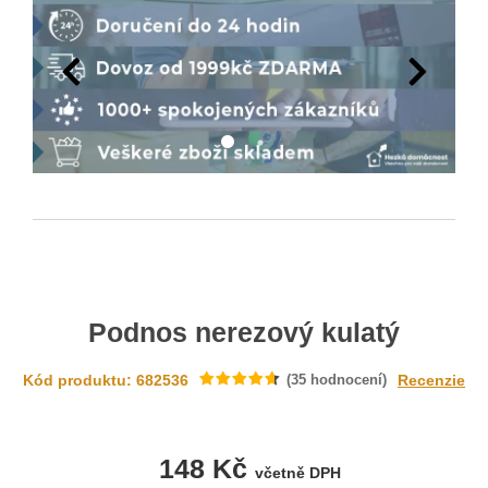
Podnos nerezový kulatý
Kód produktu: 682536
(
35
hodnocení)
Recenzie
148 Kč
včetně DPH