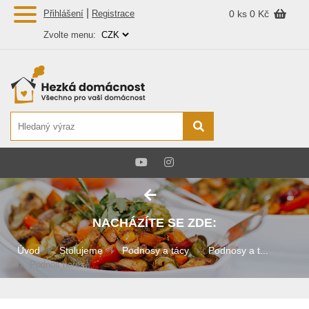
|
Přihlášení
Registrace
0 ks
0 Kč
Zvolte menu:
NACHÁZÍTE SE ZDE:
Úvod
Stolujeme
Podnosy a tácy
Podnosy a t...
Podnos nerez...