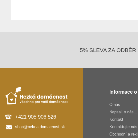
5% SLEVA ZA ODBĚR 
Informace o
O nás...
Napsali o nás...
+421 905 906 526
Kontakt
shop@pekna-domacnost.sk
Kontaktujte nás
Obchodní a rek