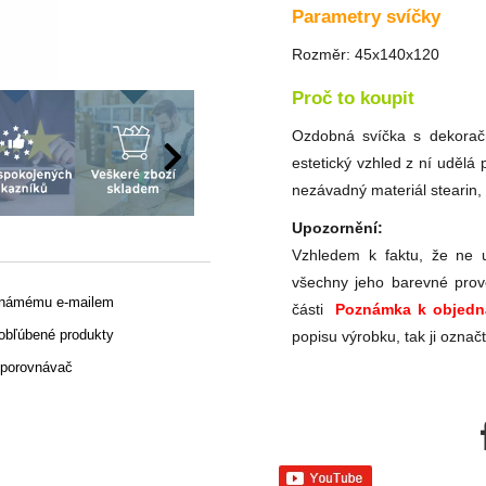
Parametry svíčky
Rozměr: 45x140x120
Proč to koupit
Ozdobná svíčka s dekoračn
estetický vzhled z ní udělá 
nezávadný materiál stearin, 
Upozornění:
Vzhledem k faktu, že ne u
všechny jeho barevné prov
známému e-mailem
části
Poznámka k objedn
 obľúbené produkty
popisu výrobku, tak ji označ
 porovnávač