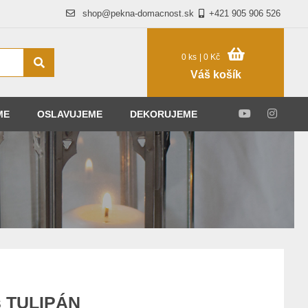
shop@pekna-domacnost.sk
+421 905 906 526
0 ks
| 0 Kč
Váš košík
ME
OSLAVUJEME
DEKORUJEME
s TULIPÁN