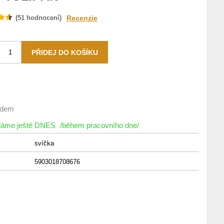
(
51
hodnocení)
Recenzie
adem
íláme ještě DNES
/během pracovního dne/
svíčka
5903018708676