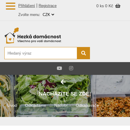
|
Přihlášení
Registrace
0 ks
0 Kč
Zvolte menu:
NACHÁZÍTE SE ZDE:
Úvod
Odkládáme
Nádobí
Odkapávače
Odkapávač ...