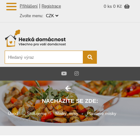
|
Přihlášení
Registrace
0 ks
0 Kč
Zvolte menu:
NACHÁZÍTE SE ZDE:
Úvod
Stolujeme
Misky, mísy
Plastové misky
MISKA 2L