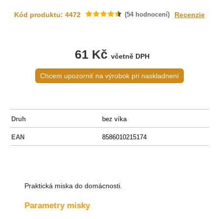
Kód produktu: 4472
(
54
hodnocení)
Recenzie
61 Kč
včetně DPH
Chcem upozorniť na výrobok pri naskladnení
Druh
bez víka
EAN
8586010215174
Praktická miska do domácnosti.
Parametry misky