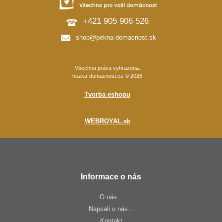
+421 905 906 526
shop@pekna-domacnost.sk
Všechna práva vyhrazena.
hezka-domacnost.cz © 2026
Tvorba eshopu
:
WEBROYAL.sk
Informace o nás
O nás...
Napsali o nás...
Kontakt