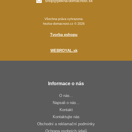
shop@pekna-domacnost.sk
Všechna práva vyhrazena.
hezka-domacnost.cz © 2026
Tvorba eshopu
:
WEBROYAL.sk
Informace o nás
O nás...
Napsali o nás...
Kontakt
Kontaktujte nás
Obchodní a reklamační podmínky
Ochrana osobních údajů