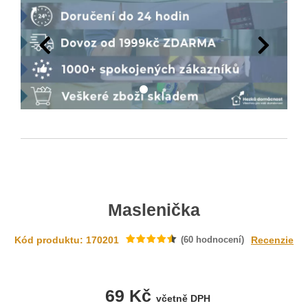
Maslenička
Kód produktu: 170201
(
60
hodnocení)
Recenzie
69 Kč
včetně DPH