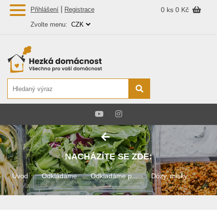
|
Přihlášení
Registrace
0 ks
0 Kč
Zvolte menu:
NACHÁZÍTE SE ZDE:
Úvod
Odkládáme
Odkladáme p...
Dózy, misky...
Maslenička