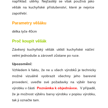
například. utěrky. Nejčastěji se však používá jako
věšák na kuchyňské příslušenství, které je nejvíce
zapotřebí.
Parametry věšáku
délka tyče 40cm
Proč koupit věšák
Závěsný kuchyňský věšák uklidí kuchyňské náčiní
velmi jednoduše a zároveň zůstane po ruce.
Upozornění:
Vzhledem k faktu, že ne u všech výrobků je technicky
možné vizuálně vyobrazit všechny jeho barevné
provedení, uveďte své požadavky na výběr barvy
výrobku v části
Poznámka k objednávce.
V případě,
že je možnost výběru barvy výrobku v popisu výrobku,
tak ji označte tam.