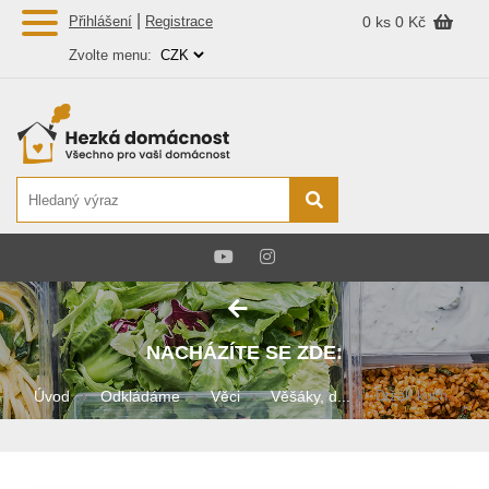
|
Přihlášení
Registrace
0 ks
0 Kč
Zvolte menu:
NACHÁZÍTE SE ZDE:
Úvod
Odkládáme
Věci
Věšáky, d...
Držák kuch...