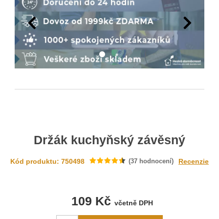
Držák kuchyňský závěsný
Kód produktu: 750498
(
37
hodnocení)
Recenzie
109 Kč
včetně DPH