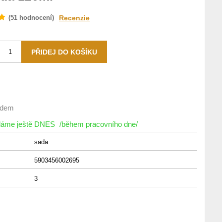
(
51
hodnocení)
Recenzie
adem
íláme ještě DNES
/během pracovního dne/
sada
5903456002695
3