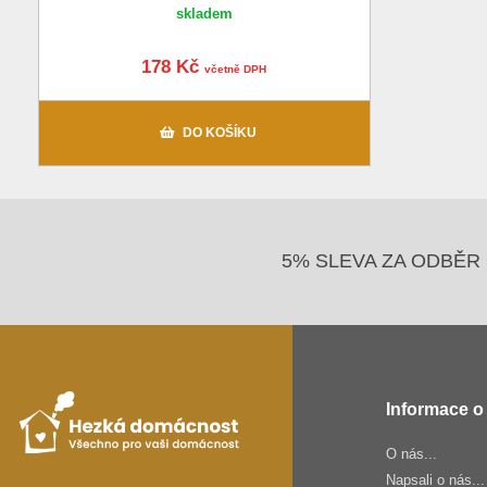
skladem
178 Kč
včetně DPH
DO KOŠÍKU
5% SLEVA ZA ODBĚR 
Informace o
O nás...
Napsali o nás...