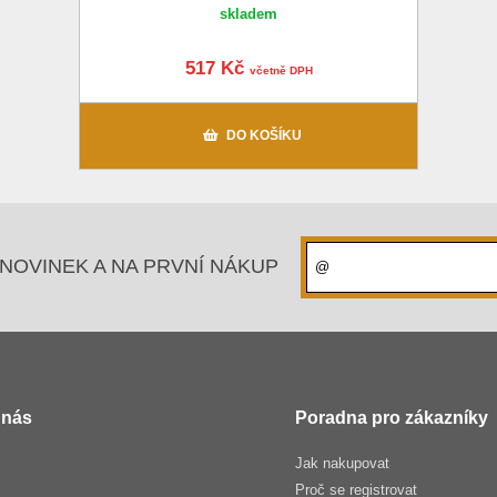
skladem
517 Kč
včetně DPH
DO KOŠÍKU
NOVINEK A NA PRVNÍ NÁKUP
 nás
Poradna pro zákazníky
Jak nakupovat
Proč se registrovat