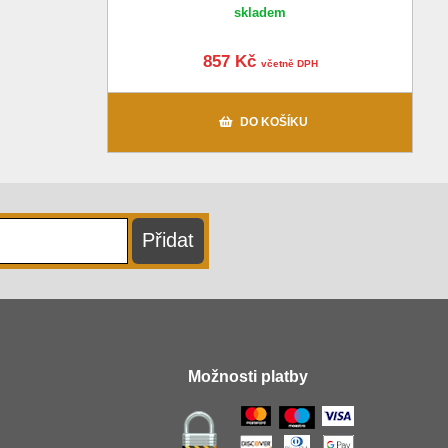
skladem
857 Kč
včetně DPH
DO KOŠÍKU
Možnosti platby