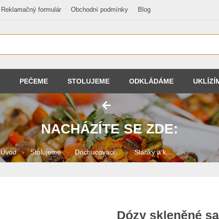
Reklamačný formulár
Obchodní podmínky
Blog
PEČEME
STOLUJEME
ODKLÁDÁME
UKLÍZÍ
NACHÁZÍTE SE ZDE:
Úvod
Stolujeme
Dochucovací...
Slánky a k...
Dózy sklen..
Dózy skleněné s