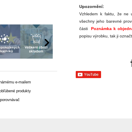
Upozornění:
Vzhledem k faktu, že ne u
všechny jeho barevné prov
části
Poznámka k objedn
popisu výrobku, tak ji označ
známému e-mailem
 obľúbené produkty
 porovnávač