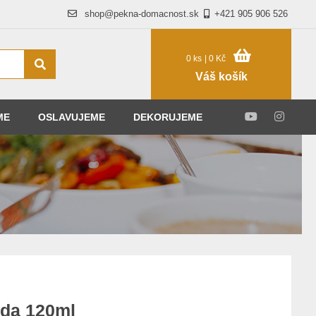
shop@pekna-domacnost.sk
+421 905 906 526
0 ks
| 0 Kč
Váš košík
ME
OSLAVUJEME
DEKORUJEME
.
ada 120ml