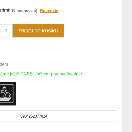
(
0
hodnocení)
Recenzie
adem
íláme ještě DNES
/během pracovního dne/
5904252377024