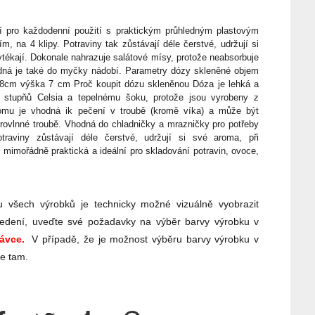
í pro každodenní použití s praktickým průhledným plastovým
, na 4 klipy. Potraviny tak zůstávají déle čerstvé, udržují si
ytékají. Dokonale nahrazuje salátové mísy, protože neabsorbuje
dná je také do myčky nádobí. Parametry dózy skleněné objem
5,8cm výška 7 cm Proč koupit dózu skleněnou Dóza je lehká a
 stupňů Celsia a tepelnému šoku, protože jsou vyrobeny z
 tomu je vhodná ik pečení v troubě (kromě víka) a může být
ikrovlnné troubě. Vhodná do chladničky a mrazničky pro potřeby
traviny zůstávají déle čerstvé, udržují si své aroma, při
 mimořádně praktická a ideální pro skladování potravin, ovoce,
 všech výrobků je technicky možné vizuálně vyobrazit
edení, uveďte své požadavky na výběr barvy výrobku v
ávce.
V případě, že je možnost výběru barvy výrobku v
te tam.