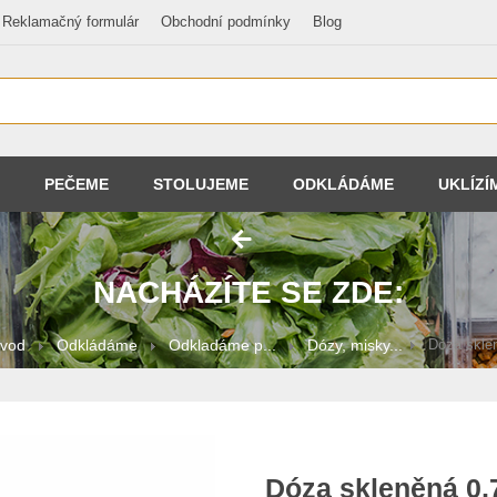
Reklamačný formulár
Obchodní podmínky
Blog
PEČEME
STOLUJEME
ODKLÁDÁME
UKLÍZÍ
NACHÁZÍTE SE ZDE:
vod
Odkládáme
Odkladáme p...
Dózy, misky...
Dóza sklen
Dóza skleněná 0