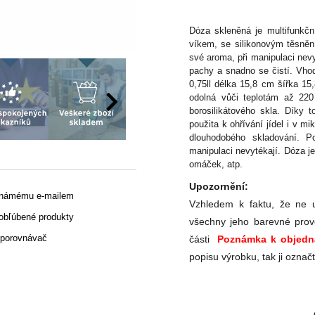
Dóza skleněná je multifunkčn
víkem, se silikonovým těsněním
své aroma, při manipulaci nev
pachy a snadno se čistí. Vho
0,75ll délka 15,8 cm šířka 1
odolná vůči teplotám až 220
borosilikátového skla. Díky
použita k ohřívání jídel i v m
dlouhodobého skladování. Po
manipulaci nevytékají. Dóza je
omáček, atp.
Upozornění:
známému e-mailem
Vzhledem k faktu, že ne u
 obľúbené produkty
všechny jeho barevné prov
 porovnávač
části
Poznámka k objedn
popisu výrobku, tak ji označ