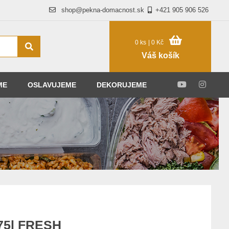
shop@pekna-domacnost.sk
+421 905 906 526
0 ks
| 0 Kč
Váš košík
ME
OSLAVUJEME
DEKORUJEME
...
,75l FRESH