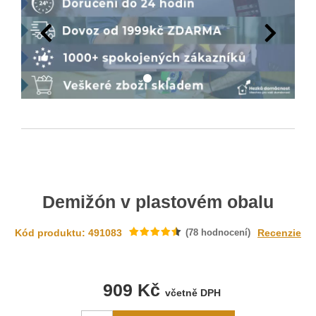
Demižón v plastovém obalu
Kód produktu: 491083
(
78
hodnocení)
Recenzie
909 Kč
včetně DPH