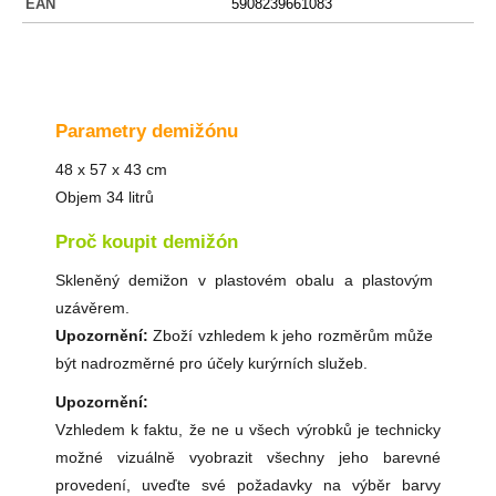
EAN
5908239661083
Parametry demižónu
48 x 57 x 43 cm
Objem 34 litrů
Proč koupit demižón
Skleněný demižon v plastovém obalu a plastovým
uzávěrem.
Upozornění:
Zboží vzhledem k jeho rozměrům může
být nadrozměrné pro účely kurýrních služeb.
Upozornění:
Vzhledem k faktu, že ne u všech výrobků je technicky
možné vizuálně vyobrazit všechny jeho barevné
provedení, uveďte své požadavky na výběr barvy