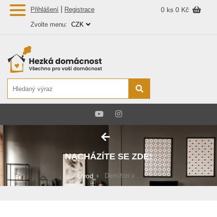
|
Přihlášení
Registrace
0 ks
0 Kč
Zvolte menu:
NACHÁZÍTE SE ZDE:
Úvod
Demižón v ...