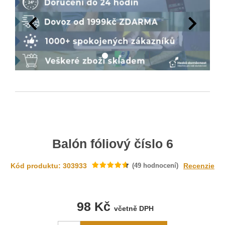
Balón fóliový číslo 6
Kód produktu: 303933
(
49
hodnocení)
Recenzie
98 Kč
včetně DPH