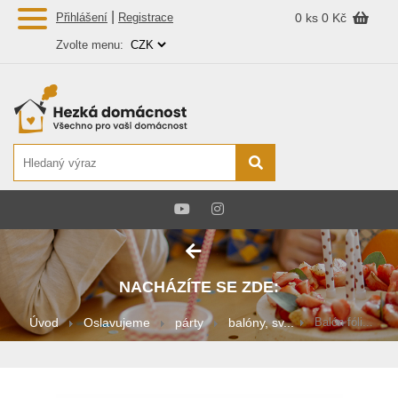
|
Přihlášení
Registrace
0 ks
0 Kč
Zvolte menu:
NACHÁZÍTE SE ZDE:
Úvod
Oslavujeme
párty
balóny, sv...
Balón fóli...